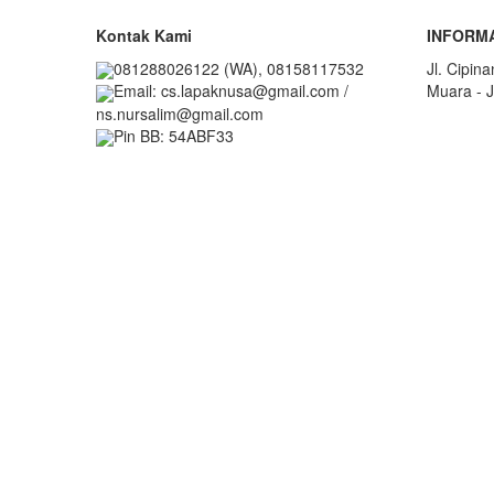
Kontak Kami
INFORM
081288026122 (WA), 08158117532
Jl. Cipin
Muara - J
Email: cs.lapaknusa@gmail.com /
ns.nursalim@gmail.com
Pin BB: 54ABF33