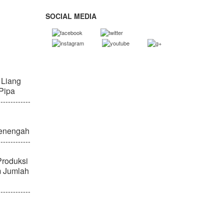
SOCIAL MEDIA
 Liang
 Pipa
-------------
enengah
-------------
Produksi
m Jumlah
-------------
© iwansakuragi.com