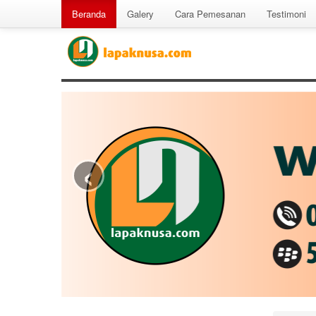
Beranda
Galery
Cara Pemesanan
Testimoni
‹