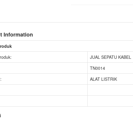
t Information
Produk
roduk:
JUAL SEPATU KABEL
TN0014
:
ALAT LISTRIK
i