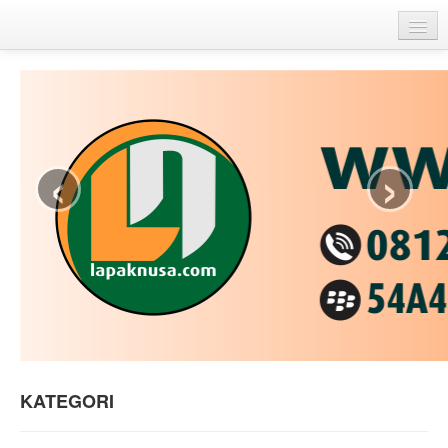
Beranda
Galery
Cara Pemesanan
‹
›
Testimoni
Hubungi Kami
Cerita Kita
KATEGORI