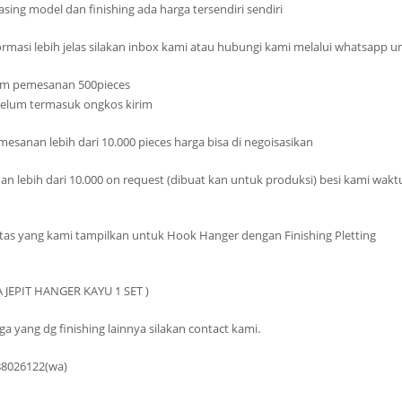
ing model dan finishing ada harga tersendiri sendiri
rmasi lebih jelas silakan inbox kami atau hubungi kami melalui whatsapp u
um pemesanan 500pieces
belum termasuk ongkos kirim
esanan lebih dari 10.000 pieces harga bisa di negoisasikan
an lebih dari 10.000 on request (dibuat kan untuk produksi) besi kami wakt
atas yang kami tampilkan untuk Hook Hanger dengan Finishing Pletting
A JEPIT HANGER KAYU 1 SET )
a yang dg finishing lainnya silakan contact kami.
88026122(wa)