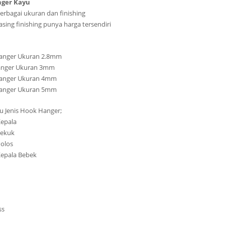
ger Kayu
erbagai ukuran dan finishing
sing finishing punya harga tersendiri
Hanger Ukuran 2.8mm
Hanger Ukuran 3mm
Hanger Ukuran 4mm
Hanger Ukuran 5mm
u Jenis Hook Hanger;
Kepala
Tekuk
Polos
Kepala Bebek
ss