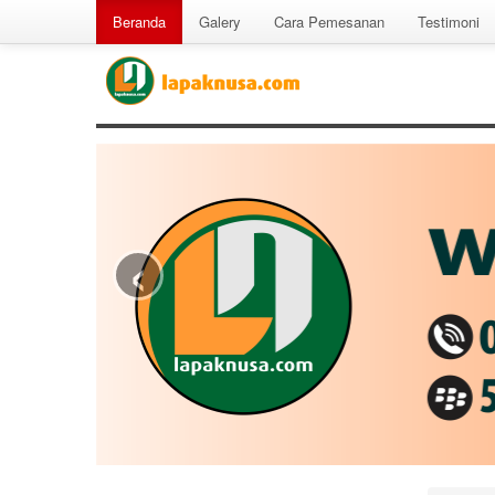
Beranda
Galery
Cara Pemesanan
Testimoni
‹