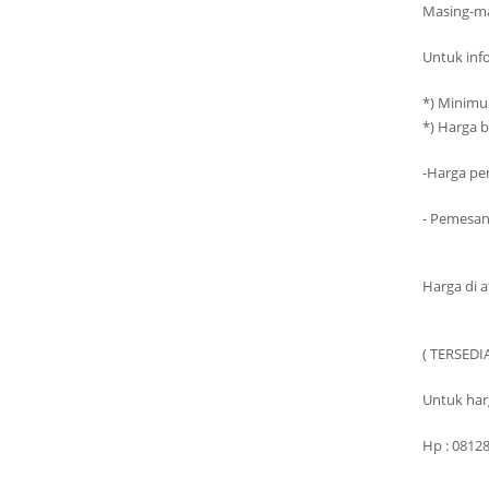
Masing-mas
Untuk info
*) Minim
*) Harga 
-Harga pem
- Pemesan
Harga di 
( TERSEDI
Untuk harg
Hp : 0812