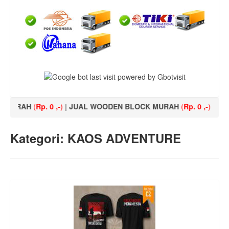
URAH
(
Rp. 0 ,-
)
|
JUAL WOODEN BLOCK MURAH
(
Rp. 0 ,-
)
|
KAOS M
Kategori: KAOS ADVENTURE