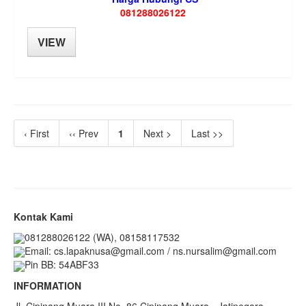
081288026122
VIEW
‹ First
‹‹ Prev
1
Next >
Last >>
Kontak Kami
081288026122 (WA), 08158117532
Email: cs.lapaknusa@gmail.com / ns.nursalim@gmail.com
Pin BB: 54ABF33
INFORMATION
Jl. Cipinang Muara III No. 86 Cipinang Muara - Jatinegara