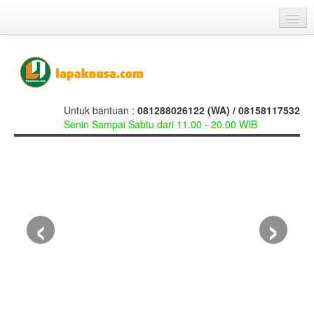
Beranda
Galery
Cara Pemesanan
Untuk bantuan :
081288026122 (WA) / 08158117532
Senin Sampai Sabtu dari 11.00 - 20.00 WIB
Testimoni
Hubungi Kami
Cerita Kita
‹
›